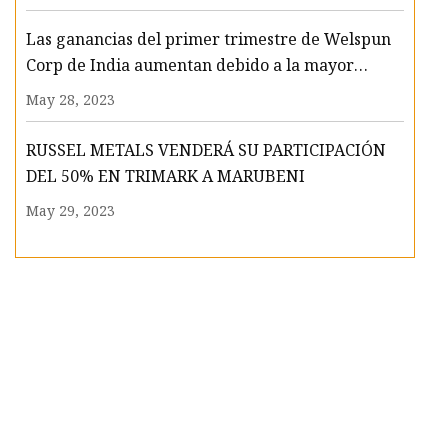
monetaria; LS Electric pierde un 1%
Las ganancias del primer trimestre de Welspun
Corp de India aumentan debido a la mayor
demanda de tubos de conducción
May 28, 2023
RUSSEL METALS VENDERÁ SU PARTICIPACIÓN
DEL 50% EN TRIMARK A MARUBENI
May 29, 2023