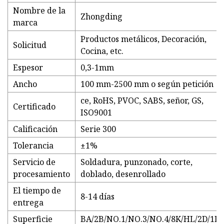
Nombre de la
Zhongding
marca
Productos metálicos, Decoración,
Solicitud
Cocina, etc.
Espesor
0,3-1mm
Ancho
100 mm-2500 mm o según petición
ce, RoHS, PVOC, SABS, señor, GS,
Certificado
ISO9001
Calificación
Serie 300
Tolerancia
±1%
Servicio de
Soldadura, punzonado, corte,
procesamiento
doblado, desenrollado
El tiempo de
8-14 días
entrega
Superficie
BA/2B/NO.1/NO.3/NO.4/8K/HL/2D/1D