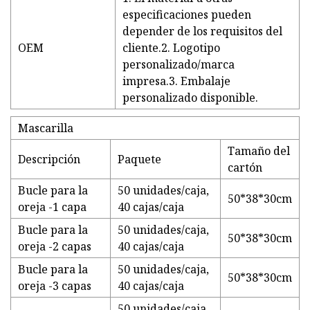
especificaciones pueden
depender de los requisitos del
OEM
cliente.2. Logotipo
personalizado/marca
impresa.3. Embalaje
personalizado disponible.
Mascarilla
Tamaño del
Descripción
Paquete
cartón
Bucle para la
50 unidades/caja,
50*38*30cm
oreja -1 capa
40 cajas/caja
Bucle para la
50 unidades/caja,
50*38*30cm
oreja -2 capas
40 cajas/caja
Bucle para la
50 unidades/caja,
50*38*30cm
oreja -3 capas
40 cajas/caja
50 unidades/caja,