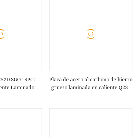
x52D SGCC SPCC
Placa de acero al carbono de hierro
iente Laminado en
grueso laminada en caliente Q235
o Bobina de acero
del fabricante de China
lta calidad Stock
ierto Bobina Placa
ugada