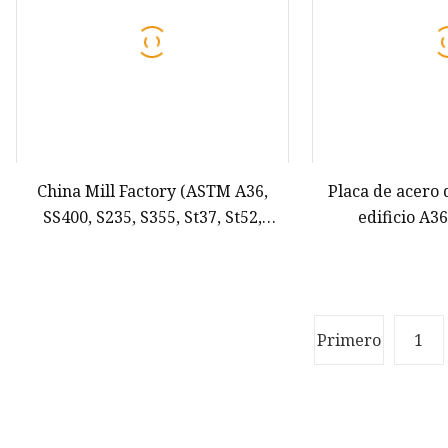
China Mill Factory (ASTM A36,
Placa de acero 
SS400, S235, S355, St37, St52,
edificio A3
Q235B, Q345B) Placa de acero al
carbono suave laminada en
caliente para materiales de
construcción y construcción
Primero
1