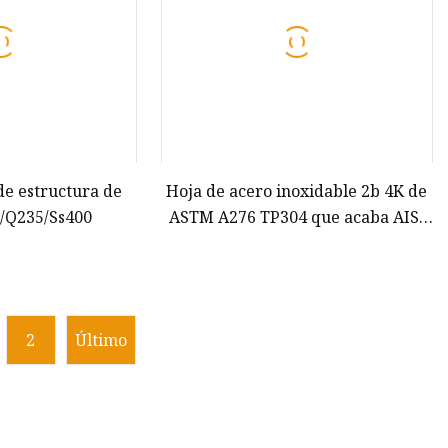
de estructura de
Hoja de acero inoxidable 2b 4K de
6/Q235/Ss400
ASTM A276 TP304 que acaba AISI
201 SS316L frío 0,1
2
Último