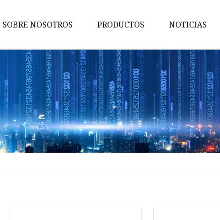
SOBRE NOSOTROS
PRODUCTOS
NOTICIAS
Mascarilla
Placa de acero
Perfil de acero
Barra redonda de acero
Tubo galvanizado
Tubo redondo de acero
Bobina de acero inoxidable
Tubería de acero inoxidable
Hoja de acero inoxidable