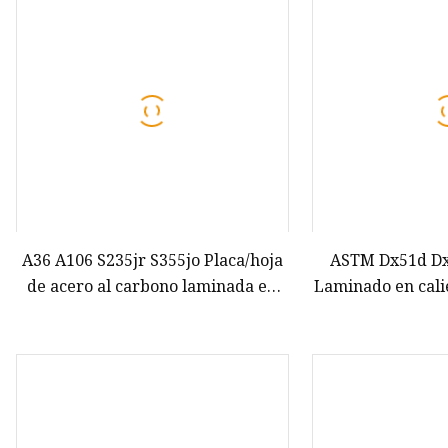
Barra redonda de acero
inoxidable
Acero PPGI PPGL prepintado
Tubería de acero
cuadrada/rectangular
A36 A106 S235jr S355jo Placa/hoja
ASTM Dx51d D
de acero al carbono laminada en
Laminado en cal
frío caliente
frío Galvanizad
Techos Hoja de a
Color Rollo recub
corr